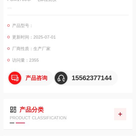
买设备，买仪器，做采购不用东奔西跑，来.济宁科尔奇机.设备公
司，这里有您想要的，想看的，满意的产品。
产品型号：
PGM1700单一气体检测仪
PGM-1700
更新时间：2025-07-01
PGM1700，高性价比产品，价优现货，欢迎任意订货。
厂商性质：生产厂家
济宁科尔奇公司已成为华瑞华南区授权代理商，售前销售平台，
售后服务支持点。
访问量：2355
PGM1700单一气体检测仪
PGM-2400四合一气体
15562377144
产品咨询
产品分类
PRODUCT CLASSIFICATION