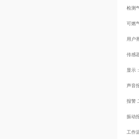
检测
可燃气体
用户
传感器
显示
声音报
报警 
振动
工作温