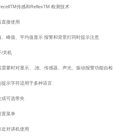
recellTM传感和ReflexTM 检测技术
后直接使用
值、峰值、平均值显示 报警和背景灯同时提示注意
/关机
或需要时对显示、.池、传感器、声光、振动报警功能自检
的提示字符适用于多种语言
夹或可选带夹
设置菜单
靠近对讲机使用