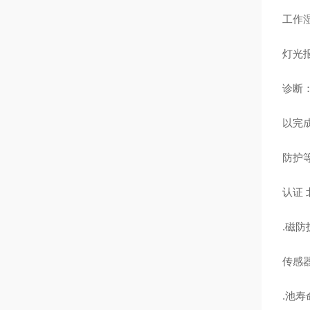
工作湿
灯光
诊断：
以完
防护等
认证 北美
.磁防护
传感
.池寿