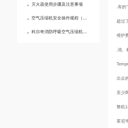
灭火器使用步骤及注意事项
.有的
空气压缩机安全操作规程（一）
超过了
科尔奇消防呼吸空气压缩机MCH36/OPEN VM参数
维护
.池
Tem
出众
至少
整机
霍尼韦