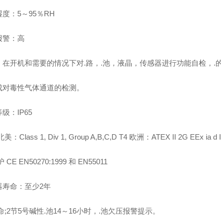
度：5～95％RH
报警：高
在开机和需要的情况下对.路，.池，液晶，传感器进行功能自检，.的R
成对毒性气体通道的检测。
级：IP65
：Class 1, Div 1, Group A,B,C,D T4 欧洲：ATEX II 2G EEx ia d 
 CE EN50270:1999 和 EN55011
器寿命：至少2年
命;2节5号碱性.池14～16小时，.池欠压报警提示。