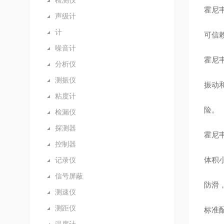
检测仪
霍尼韦
声级计
计
可信
噪音计
霍尼韦
分析仪
测振仪
振动
粘度计
险。
检漏仪
探测器
霍尼韦
控制器
体积
记录仪
信号屏蔽
防滑
测速仪
测距仪
标准