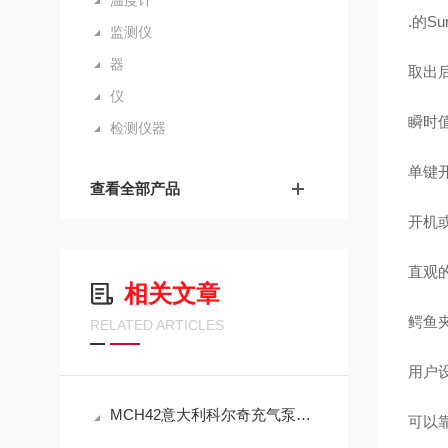
温度计
.的Su
监测仪
器
取出
仪
瞬时
检测仪器
单键开
查看全部产品
开机
直观
相关文章
鳄鱼
RELATED ARTICLES
用户
MCH42意大利科尔奇充气泵维修方法
可以