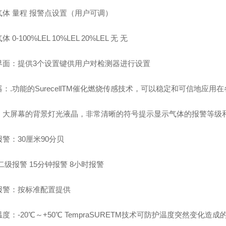
气体 量程 报警点设置（用户可调）
 0-100%LEL 10%LEL 20%LEL 无 无
界面：提供3个设置键供用户对检测器进行设置
：.功能的SurecellTM催化燃烧传感技术，可以稳定和可信地应用
：大屏幕的背景灯光液晶，非常清晰的符号提示显示气体的报警等级
警：30厘米90分贝
二级报警 15分钟报警 8小时报警
报警：按标准配置提供
度：-20℃～+50℃ TempraSURETM技术可防护温度突然变化造成