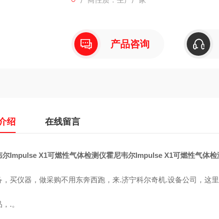
霍尼韦尔Impulse X1为一种专门检测可
可信赖，易于使用，费用不高且不需要经常
霍尼韦
产品咨询
介绍
在线留言
尔Impulse X1可燃性气体检测仪
霍尼韦尔Impulse X1可燃性气体
备，买仪器，做采购不用东奔西跑，来.济宁科尔奇机.设备公司，这
，.。