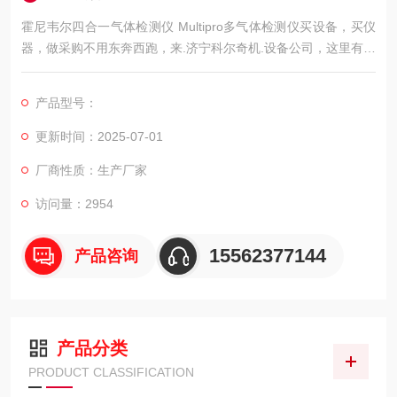
霍尼韦尔四合一气体检测仪 Multipro多气体检测仪买设备，买仪
器，做采购不用东奔西跑，来.济宁科尔奇机.设备公司，这里有您
想要的，想看的，满意的产品
美国霍尼韦尔MultiPro四合一气体检测仪是一款您值得信任的密
产品型号：
闭空间多种复合气体检测仪，
广泛用于.力、石油、化工等场合，可同时检测可燃气体、硫化
更新时间：2025-07-01
氢、一氧化碳、氧气中的任意两种、三种
厂商性质：生产厂家
访问量：2954
15562377144
产品咨询
产品分类
PRODUCT CLASSIFICATION