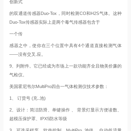
创新式
的双通道传感器Duo-Tox，同时检测CO和H2S气体。这种
Duo-Tox传感器实际上是两个毒气传感器包含于
一个传
感器之中，使你在三个位置中具有4个通道直接检测气体
——没有交叉.应。
9、列附件。它已经成为市场上一款功能齐全且物美价廉的
气检仪。
美国霍尼韦尔MultiPro四合一气体检测仪技术参数：
1、 订货号 (充..池)
2、设计：简洁防滑、单键操作 、 背景灯显示方便读数、
超模压保护罩、IPX5防水等级
3、可选采样泵、软件控制、MultiPro .池供.、自动低流量